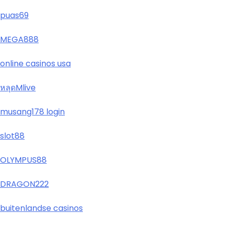
puas69
MEGA888
online casinos usa
หลุดMlive
musang178 login
slot88
OLYMPUS88
DRAGON222
buitenlandse casinos