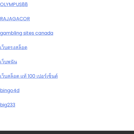
OLYMPUS88
RAJAGACOR
gambling sites canada
เว็บตรงสล็อต
เว็บพนัน
เว็บสล็อต แท้ 100 เปอร์เซ็นต์
bingo4d
big233