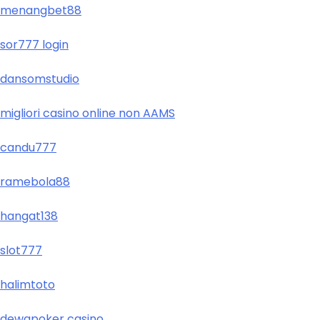
menangbet88
sor777 login
dansomstudio
migliori casino online non AAMS
candu777
ramebola88
hangat138
slot777
halimtoto
dewapoker casino