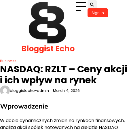
Skip
to
Sign In
content
Bloggist Echo
Business
NASDAQ: RZLT – Ceny akcji
i ich wpływ na rynek
bloggistecho-admin
March 4, 2026
Wprowadzenie
W dobie dynamicznych zmian na rynkach finansowych,
analiza akcji spółek notowanych na giełdzie NASDAQ