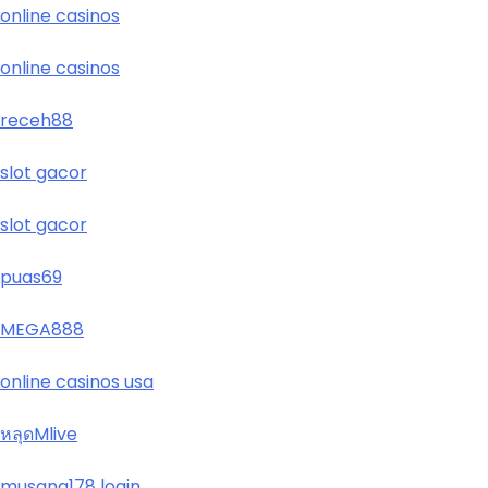
online casinos
online casinos
receh88
slot gacor
slot gacor
puas69
MEGA888
online casinos usa
หลุดMlive
musang178 login