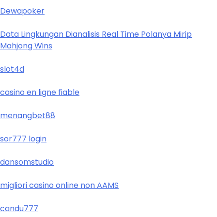
Dewapoker
Data Lingkungan Dianalisis Real Time Polanya Mirip
Mahjong Wins
slot4d
casino en ligne fiable
menangbet88
sor777 login
dansomstudio
migliori casino online non AAMS
candu777