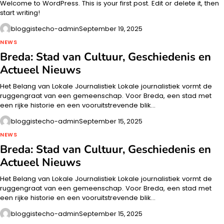
Welcome to WordPress. This is your first post. Edit or delete it, then
start writing!
bloggistecho-admin
September 19, 2025
NEWS
Breda: Stad van Cultuur, Geschiedenis en
Actueel Nieuws
Het Belang van Lokale Journalistiek Lokale journalistiek vormt de
ruggengraat van een gemeenschap. Voor Breda, een stad met
een rijke historie en een vooruitstrevende blik…
bloggistecho-admin
September 15, 2025
NEWS
Breda: Stad van Cultuur, Geschiedenis en
Actueel Nieuws
Het Belang van Lokale Journalistiek Lokale journalistiek vormt de
ruggengraat van een gemeenschap. Voor Breda, een stad met
een rijke historie en een vooruitstrevende blik…
bloggistecho-admin
September 15, 2025