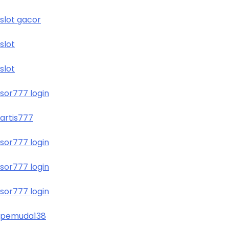
slot gacor
slot
slot
sor777 login
artis777
sor777 login
sor777 login
sor777 login
pemuda138