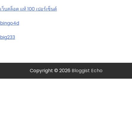
เว็บสล็อต แท้ 100 เปอร์เซ็นต์
bingo4d
big233
Copyright © 2026
Bloggist Echo