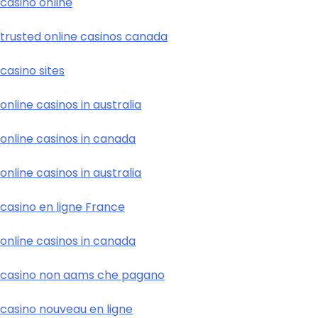
casino online
trusted online casinos canada
casino sites
online casinos in australia
online casinos in canada
online casinos in australia
casino en ligne France
online casinos in canada
casino non aams che pagano
casino nouveau en ligne