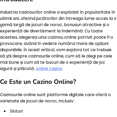
Industria cazinourilor online a explodat în popularitate în
ultimii ani, oferind jucătorilor din întreaga lume acces la o
gamă largă de jocuri de noroc, bonusuri atractive și o
experiență de divertisment la îndemână. Cu toate
acestea, alegerea unui cazinou online potrivit poate fi o
provocare, având în vedere numărul mare de opțiuni
disponibile. În acest articol, vom explora tot ce trebuie
să știi despre cazinourile online, cum să le alegi pe cele
mai bune și cum să te bucuri de o experiență de joc
sigură și plăcută.
online casino
Ce Este un Cazino Online?
Cazinourile online sunt platforme digitale care oferă o
varietate de jocuri de noroc, inclusiv:
Sloturi