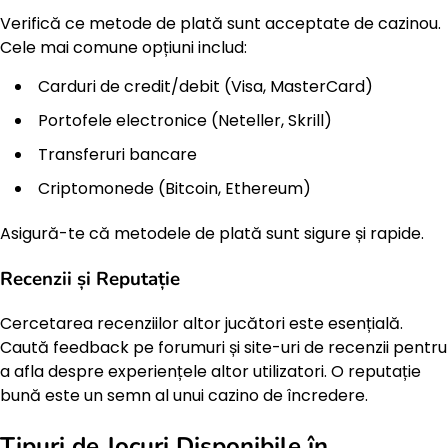
Verifică ce metode de plată sunt acceptate de cazinou.
Cele mai comune opțiuni includ:
Carduri de credit/debit (Visa, MasterCard)
Portofele electronice (Neteller, Skrill)
Transferuri bancare
Criptomonede (Bitcoin, Ethereum)
Asigură-te că metodele de plată sunt sigure și rapide.
Recenzii și Reputație
Cercetarea recenziilor altor jucători este esențială.
Caută feedback pe forumuri și site-uri de recenzii pentru
a afla despre experiențele altor utilizatori. O reputație
bună este un semn al unui cazino de încredere.
Tipuri de Jocuri Disponibile în