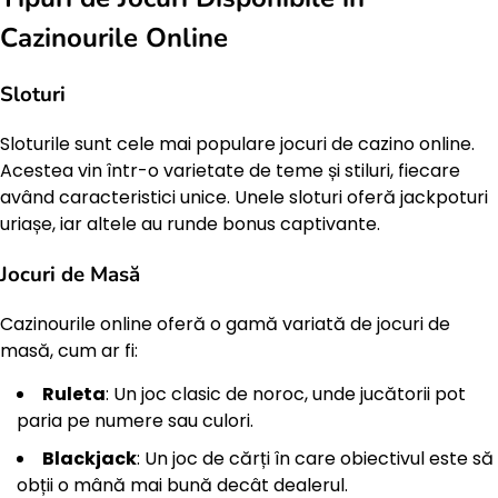
Cazinourile Online
Sloturi
Sloturile sunt cele mai populare jocuri de cazino online.
Acestea vin într-o varietate de teme și stiluri, fiecare
având caracteristici unice. Unele sloturi oferă jackpoturi
uriașe, iar altele au runde bonus captivante.
Jocuri de Masă
Cazinourile online oferă o gamă variată de jocuri de
masă, cum ar fi:
Ruleta
: Un joc clasic de noroc, unde jucătorii pot
paria pe numere sau culori.
Blackjack
: Un joc de cărți în care obiectivul este să
obții o mână mai bună decât dealerul.