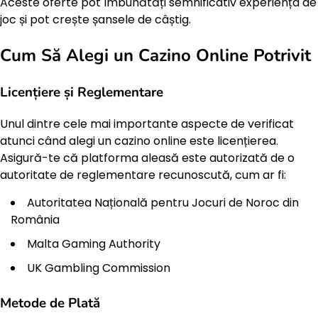
Aceste oferte pot îmbunătăți semnificativ experiența de
joc și pot crește șansele de câștig.
Cum Să Alegi un Cazino Online Potrivit
Licențiere și Reglementare
Unul dintre cele mai importante aspecte de verificat
atunci când alegi un cazino online este licențierea.
Asigură-te că platforma aleasă este autorizată de o
autoritate de reglementare recunoscută, cum ar fi:
Autoritatea Națională pentru Jocuri de Noroc din
România
Malta Gaming Authority
UK Gambling Commission
Metode de Plată