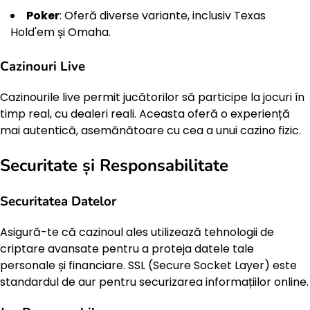
Poker
: Oferă diverse variante, inclusiv Texas
Hold'em și Omaha.
Cazinouri Live
Cazinourile live permit jucătorilor să participe la jocuri în
timp real, cu dealeri reali. Aceasta oferă o experiență
mai autentică, asemănătoare cu cea a unui cazino fizic.
Securitate și Responsabilitate
Securitatea Datelor
Asigură-te că cazinoul ales utilizează tehnologii de
criptare avansate pentru a proteja datele tale
personale și financiare. SSL (Secure Socket Layer) este
standardul de aur pentru securizarea informațiilor online.