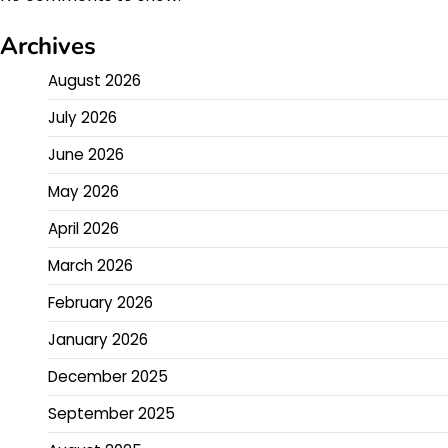
Archives
August 2026
July 2026
June 2026
May 2026
April 2026
March 2026
February 2026
January 2026
December 2025
September 2025