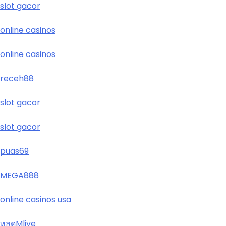
slot gacor
online casinos
online casinos
receh88
slot gacor
slot gacor
puas69
MEGA888
online casinos usa
หลุดMlive