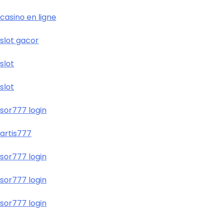
casino en ligne
slot gacor
slot
slot
sor777 login
artis777
sor777 login
sor777 login
sor777 login