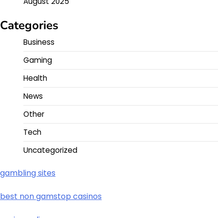
August 2025
Categories
Business
Gaming
Health
News
Other
Tech
Uncategorized
gambling sites
best non gamstop casinos