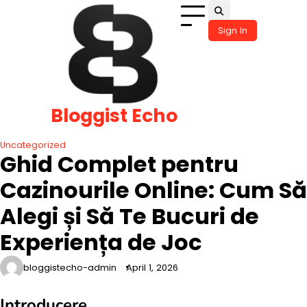
Skip
to
Sign In
content
Bloggist Echo
Uncategorized
Ghid Complet pentru
Cazinourile Online: Cum Să
Alegi și Să Te Bucuri de
Experiența de Joc
bloggistecho-admin
April 1, 2026
Introducere