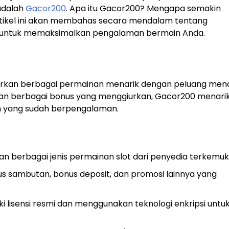
adalah
Gacor200
. Apa itu Gacor200? Mengapa semakin
Artikel ini akan membahas secara mendalam tentang
tegi untuk memaksimalkan pengalaman bermain Anda.
warkan berbagai permainan menarik dengan peluang men
 dan berbagai bonus yang menggiurkan, Gacor200 menari
n yang sudah berpengalaman.
n berbagai jenis permainan slot dari penyedia terkemuk
us sambutan, bonus deposit, dan promosi lainnya yang
ki lisensi resmi dan menggunakan teknologi enkripsi untu