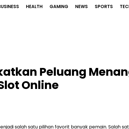
BUSINESS
HEALTH
GAMING
NEWS
SPORTS
TEC
katkan Peluang Mena
lot Online
enjadi salah satu pilihan favorit banyak pemain. Salah sa