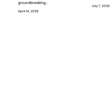
groundbreaking…
July 7, 2026
April 14, 2026