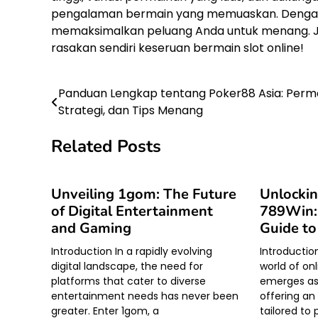
pengalaman bermain yang memuaskan. Dengan 
memaksimalkan peluang Anda untuk menang. Ja
rasakan sendiri keseruan bermain slot online!
Panduan Lengkap tentang Poker88 Asia: Perm
Post
Strategi, dan Tips Menang
navigation
Related Posts
Unveiling 1gom: The Future
Unlockin
of Digital Entertainment
789Win: 
and Gaming
Guide to
Introduction In a rapidly evolving
Introductio
digital landscape, the need for
world of on
platforms that cater to diverse
emerges as
entertainment needs has never been
offering an
greater. Enter 1gom, a
tailored to p