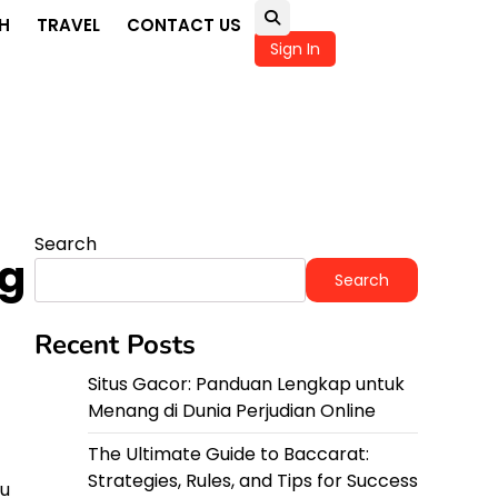
H
TRAVEL
CONTACT US
Sign In
Search
ng
Search
Recent Posts
Situs Gacor: Panduan Lengkap untuk
Menang di Dunia Perjudian Online
The Ultimate Guide to Baccarat:
Strategies, Rules, and Tips for Success
tu