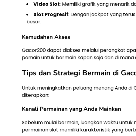
Video Slot
: Memiliki grafik yang menarik 
Slot Progresif
: Dengan jackpot yang ter
besar.
Kemudahan Akses
Gacor200 dapat diakses melalui perangkat apa
pemain untuk bermain kapan saja dan di mana s
Tips dan Strategi Bermain di Gac
Untuk meningkatkan peluang menang Anda di Ga
diterapkan:
Kenali Permainan yang Anda Mainkan
Sebelum mulai bermain, luangkan waktu untuk
permainan slot memiliki karakteristik yang ber