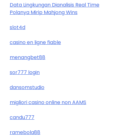
Data Lingkungan Dianalisis Real Time
Polanya Mirip Mahjong Wins
slot4d
casino en ligne fiable
menangbet88
sor777 login
dansomstudio
migliori casino online non AAMS
candu777
ramebola88