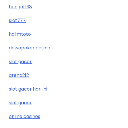
hangat138
slot777
halimtoto
dewapoker casino
slot gacor
arena212
slot gacor hari ini
slot gacor
online casinos