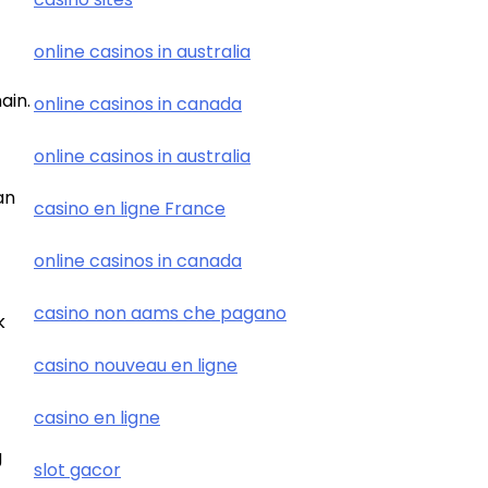
online casinos in australia
ain.
online casinos in canada
online casinos in australia
an
casino en ligne France
online casinos in canada
casino non aams che pagano
k
casino nouveau en ligne
casino en ligne
g
slot gacor