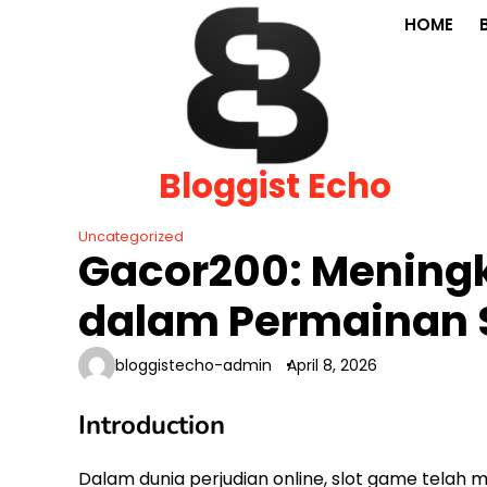
Skip
HOME
to
content
Bloggist Echo
Uncategorized
Gacor200: Mening
dalam Permainan S
bloggistecho-admin
April 8, 2026
Introduction
Dalam dunia perjudian online, slot game telah m