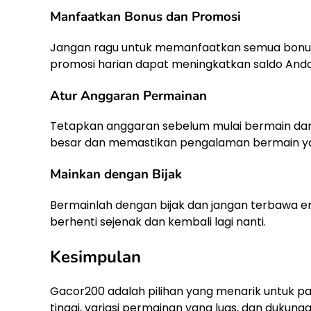
Manfaatkan Bonus dan Promosi
Jangan ragu untuk memanfaatkan semua bonus
promosi harian dapat meningkatkan saldo And
Atur Anggaran Permainan
Tetapkan anggaran sebelum mulai bermain dan 
besar dan memastikan pengalaman bermain 
Mainkan dengan Bijak
Bermainlah dengan bijak dan jangan terbawa em
berhenti sejenak dan kembali lagi nanti.
Kesimpulan
Gacor200 adalah pilihan yang menarik untuk p
tinggi, variasi permainan yang luas, dan duku