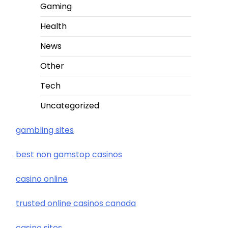
Gaming
Health
News
Other
Tech
Uncategorized
gambling sites
best non gamstop casinos
casino online
trusted online casinos canada
casino sites